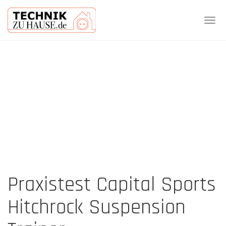
Tog
navi
Skip
to
main
content
Praxistest Capital Sports
Hitchrock Suspension