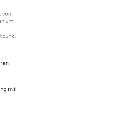
t von
den um
itpunkt
ren.
d
ung mit