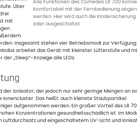
Alle Funktionen des Comedes LR 700 könn
tufe.­ Über
komfortabel mit der Fernbedienung abger
drei
werden. Hier wird auch die Kindersicherung
st mit
oder ausgeschaltet­
ngen
 Außerdem
erden. Insgesamt stehen vier Betriebsmodi zur Verfügung:
Modus arbeitet das Gerät mit kleinster­ Lüfterstufe und m
r der „Sleep“-Anzeige alle LEDs.
stung
d der Ionisator,­ der jedoch nur sehr geringe Mengen an I
 Ionen­cluster. Das heißt: auch kleinste Staubpartikel
niger aufgenommen werden. Ein großer Vorteil des LR 700
hohen Konzentrationen gesundheitsschädlich ist. Im Mod
n Luftdurchsatz und eingeschaltetem UV-Licht und Ionisat