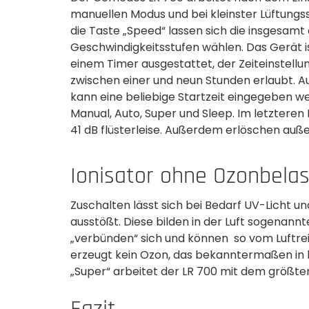
manuellen Modus und bei kleinster Lüftungss
die Taste „Speed“ lassen sich die insgesamt 
Geschwindigkeits­stufen wählen. Das Gerät i
einem Timer ausgestattet, der Zeiteinstellu
zwischen einer und neun Stunden erlaubt.
kann eine beliebige­ Startzeit eingegeben w
Manual, Auto, Super und Sleep. Im letzteren 
41 dB flüsterleise. Außerdem erlöschen auße
Ionisator ohne Ozonbela
Zuschalten lässt sich bei Bedarf UV-Licht un
ausstößt. Diese bilden in der Luft sogenannte
„verbünden“ sich und können so vom Luftrei
erzeugt kein Ozon, das bekanntermaßen in 
„Super“ arbeitet der LR 700 mit dem größte