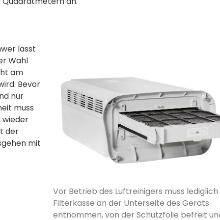
0 Quadratmetern an.
wer lässt
er Wahl
cht am
wird. Bevor
nd nur
heit muss
d wieder
t der
osgehen mit
Vor Betrieb des Luftreinigers muss lediglich
Filterkasse an der Unterseite des Geräts
entnommen, von der Schutz­folie befreit un