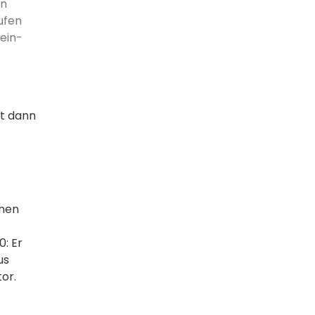
en
ufen
 ein-
it dann
onen
: Er
us
or.