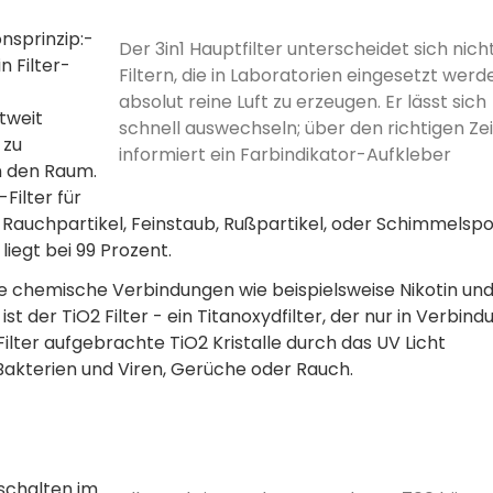
nsprinzip:­
Der 3in1 Hauptfilter unterscheidet sich nich
n Filter­
Filtern, die in Laboratorien eingesetzt wer
absolut reine Luft zu erzeugen. Er lässt sich
ltweit
schnell auswechseln; über den richtigen­ Ze
 zu
informiert ein Farbindikator-Aufkleber
in den Raum.
Filter für
, Rauchpartikel, Feinstaub, Rußpartikel, oder Schimmelspo
liegt bei 99 Prozent.
che chemische­ Verbindungen­ wie beispielsweise Nikotin un
 der TiO2 Filter - ein Titanoxydfilter, der nur in Verbind
Filter aufgebrachte TiO2 Kristalle durch das UV Licht
akterien­ und Viren, Gerüche­ oder Rauch.
chalten­ im