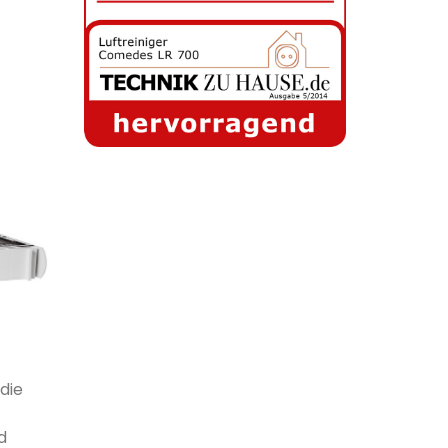
 die
d