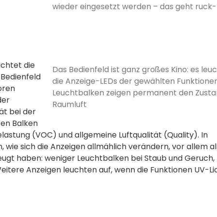
wieder eingesetzt werden – das geht ruck
uchtet die
Das Bedienfeld ist ganz großes Kino: es leu
 Bedienfeld
die Anzeige-LEDs der gewählten­ Funktionen
oren
Leuchtbalken zeigen permanent den Zusta
der
Raumluft­
t bei der
ten Balken
astung (VOC) und allgemeine Luftqualität (Quality). In
e sich die Anzeigen­ allmählich­ verändern, vor allem al
ugt haben: weniger­ Leuchtbalken bei Staub und Geruch
Weitere Anzeigen leuchten auf, wenn die Funktionen UV-Li