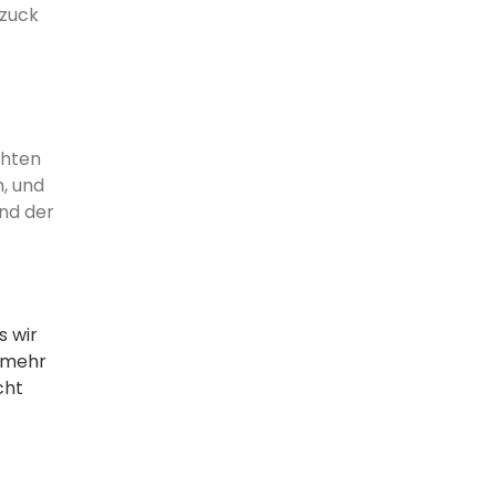
-zuck
chten
, und
nd der
s wir
, mehr
cht