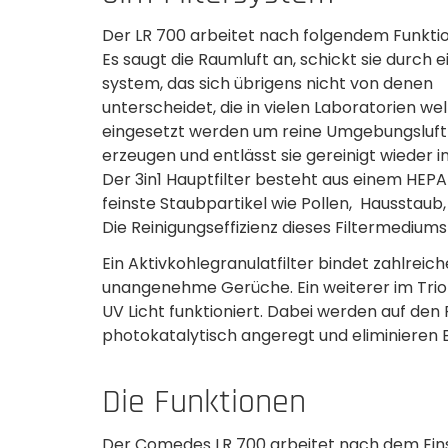
Der LR 700 arbeitet nach folgendem Funktio
Es saugt die Raumluft an, schickt sie durch ei
system, das sich übrigens nicht von denen
unterscheidet,­ die in vielen Laboratorien we
eingesetzt werden um reine­ Umgebungsluft
erzeugen und entlässt sie gereinigt­ wieder 
Der 3in1 Hauptfilter besteht aus einem HEPA-
feinste Staubpartikel wie Pollen, Hausstaub
Die Reinigungseffizienz dieses­ Filtermediums 
Ein Aktivkohlegranulatfilter­ bindet zahlrei
unangenehme Gerüche. Ein weiterer im Trio ist
UV Licht funktioniert. Dabei werden auf den 
photokatalytisch angeregt und eliminieren B
Die Funktionen
Der Comedes LR 700 arbeitet nach dem Eins