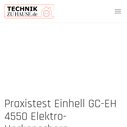
Tog
navi
Skip
to
main
content
Praxistest Einhell GC-EH
4550 Elektro-