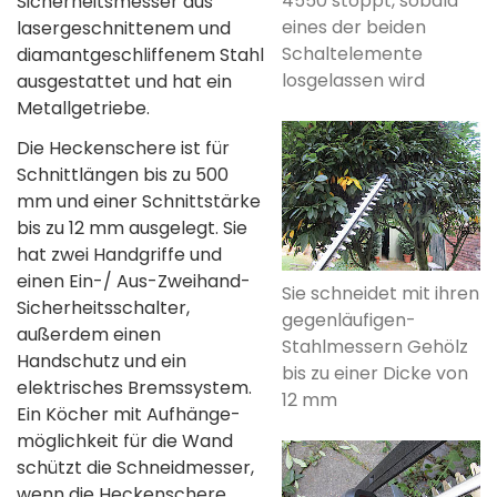
4550 stoppt, sobald
Sicherheitsmesser aus
eines der beiden
lasergeschnittenem und
Schaltelemente
diamantgeschliffenem Stahl
losgelassen wird
ausgestattet und hat ein
Metallgetriebe.­
Die Heckenschere ist für
Schnittlängen bis zu 500
mm und einer Schnittstärke
bis zu 12 mm ausgelegt. Sie
hat zwei Handgriffe und
einen Ein-/ Aus-Zweihand-
Sie schneidet­ mit ihren
Sicherheitsschalter,
gegenläufigen­
außerdem einen
Stahlmessern­ Gehölz
Handschutz und ein
bis zu einer Dicke von
elektrisches Bremssystem.
12 mm­
Ein Köcher mit Aufhänge­
möglichkeit für die Wand
schützt die Schneidmesser,
wenn die Heckenschere