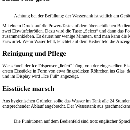
Achtung bei der Befüllung: der Wassertank ist seitlich am Gerät
Mit einem Druck auf die Power-Taste auf dem übersichtlichen Bedienfe
zwei Eiswürfelgrößen. Dazu wird die Taste „Select“ und dann das For
zusammenkleben. Es dauert nur wenige Minuten, und man kann die Mas
Eiswürfel. Wenn Waser fehlt, leuchtet auf dem Bedienfeld die Anzei
Reinigung und Pflege
Wie schnell der Ice Dispenser „liefert“ hängt von der eingestellten 
ersten Eisstücke in Form von etwa fingerdicken Röhrchen ins Glas, da
und im Display wird „Ice Full“ angezeigt.
Eisstücke marsch
Aus hygienischen Gründen sollte das Wasser im Tank alle 24 Stunden g
entsprechender Ablauf angebracht. Der Wassertank aus geschmacks­ne
Die Funktionen auf dem Bedienfeld sind trotz englischer Sprach