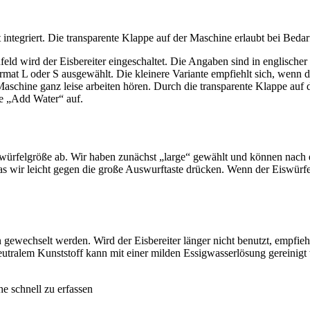
 integriert. Die transparente Klappe auf der Maschine­ erlaubt bei Beda
ld wird der Eisbereiter eingeschaltet.­ Die Angaben sind in englischer
mat­ L oder S ausgewählt. Die kleinere Variante empfiehlt sich, wenn 
chine ganz leise arbeiten hören. Durch die transparente Klappe auf de
ge „Add Water“ auf.
Eiswürfelgröße ab. Wir haben zunächst „large“ gewählt und können nach
s wir leicht gegen die große Auswurftaste drücken. Wenn der Eiswürfelbe
ewechselt werden. Wird der Eisbereiter­ länger nicht benutzt, empfiehl
utralem Kunststoff kann mit einer milden Essigwasserlösung gereinigt
e schnell zu erfassen