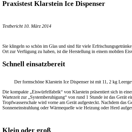
Praxistest Klarstein Ice Dispenser
Testbericht 10. März 2014
Sie klingeln so schön im Glas und sind für viele Erfrischungs­getränk
Ort zur Verfügung zu haben, ist die Herstellung in einem mobilen­ Eisw
Schnell einsatzbereit
Der formschöne Klarstein Ice Dispenser­ ist mit 11, 2 kg Leerg
Die kompakte „Eiswürfelfabrik“ von Klarstein präsentiert­ sich in ei
Wartezeit zur „Systemberuhigung“ von rund 1 Stunde­ ist das Gerät ei
Tropfwasserschale wird vorne am Gerät aufgesteckt. Nachdem das Gerä
Sonneneinstrahlung oder Wärmequelle wie Heizung­ oder Herd aufges
Klein oder groß