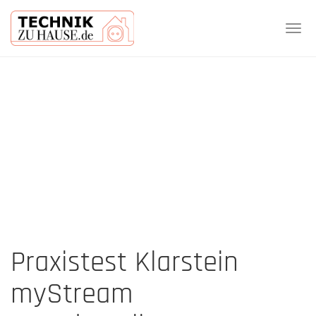
Tog
navi
Skip
to
main
content
Praxistest Klarstein
myStream