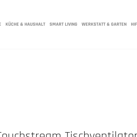
E
KÜCHE & HAUSHALT
SMART LIVING
WERKSTATT & GARTEN
HIF
 Touchstream Tischventilato