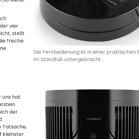
ich
der vier
icht, stellt
ie frische
ine
Die Fernbedienung ist in einer praktischen
im Standfuß untergebracht
r uns hat
rstein
ich der
d
e Tatsache,
 kleinster