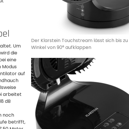
ut
bel
Der Klarstein Touchstream lässt sich bis z
altet. Um
Winkel von 90° aufklappen­
wird die
ei eine
im Modus
ntilator auf
indhauch
lsweise
i arbeitet
38 dB
ch noch
fe betrifft,
 7,50 Meter