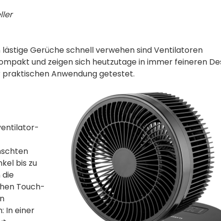
ller
 lästige Gerüche schnell verwehen sind Ventilatoren
ompakt und zeigen sich heutzutage in immer feineren Des
r praktischen Anwendung getestet.
ventilator­
nschten
kel bis zu
 die
chen Touch-
en
 In einer