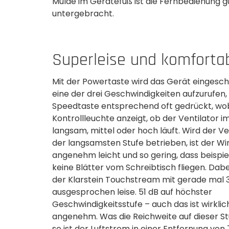
Mulde im Gerätefuß ist die Fernbedienung g
untergebracht.
Superleise und komforta
Mit der Powertaste wird das Gerät eingesch
eine der drei Geschwindigkeiten aufzurufen, 
Speedtaste entsprechend oft gedrückt, wob
Kontrollleuchte anzeigt, ob der Ventilator 
langsam, mittel oder hoch läuft. Wird der Ve
der langsamsten Stufe betrieben,­ ist der W
angenehm leicht und so gering, dass beispie
keine­ Blätter vom Schreibtisch fliegen. Dabe
der Klarstein Touchstream­ mit gerade mal 
ausgesprochen leise. 51 dB auf höchster
Geschwindigkeitsstufe – auch das ist wirkli
angenehm. Was die Reichweite auf dieser Stu
so ist der Luftstrom in einer Entfernung von