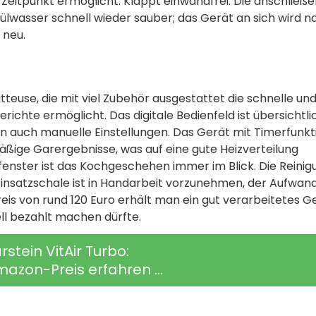
 Zeitpunkt ermöglicht: Klappt einwandfrei. Die anschließ
ülwasser schnell wieder­ sauber; das Gerät an sich wird n
 neu.
ritteuse, die mit viel Zubehör ausgestattet die schnelle un
ichte ermöglicht. Das digitale Bedienfeld ist übersichtli
 auch manuelle Einstellungen. Das Gerät mit Timerfunkt
äßige Garergebnisse, was auf eine gute Heizverteilung
enster ist das Kochgeschehen immer im Blick. Die Reinig
Einsatzschale ist in Handarbeit vorzunehmen, der Aufwand
eis von rund 120 Euro erhält man ein gut verarbeitetes Ge
ll bezahlt machen dürfte.
rstein VitAir Turbo:
mazon-Preis erfahren ...