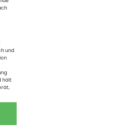
ende
ach
d
ch und
ion
ung
 hält
rät,