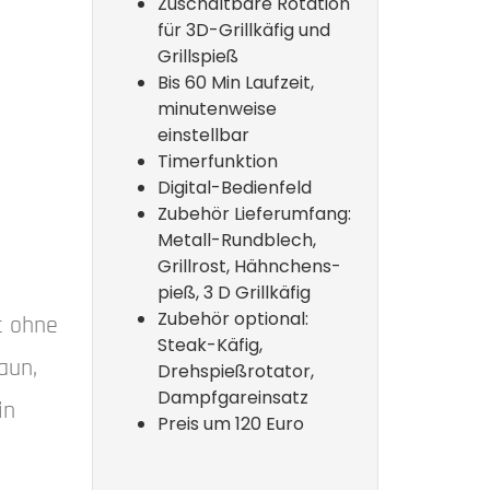
Zuschaltbare Rotation
für 3D-Grillkäfig und
Grillspieß
Bis 60 Min Laufzeit,
minutenweise
einstellbar
Timerfunktion
Digital-Bedienfeld
Zubehör Lieferumfang:
Metall-Rundblech,
Grillrost, Hähnchens­
pieß, 3 D Grillkäfig
Zubehör optional:
st ohne
Steak-Käfig,
aun,
Drehspießrotator,
Dampfgareinsatz
in
Preis um 120 Euro