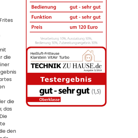
Frites
n
mit
r die
iner
rgebnis
zartes
ten
er die
; das
Die
lte
die den