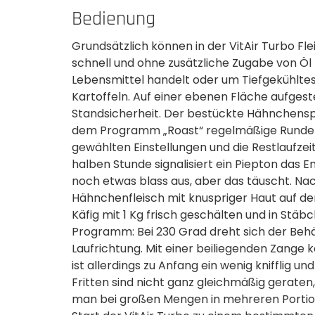
Bedienung
Grundsätzlich können in der VitAir Turbo Fl
schnell und ohne zusätzliche Zugabe von Öl 
Lebensmittel handelt oder um Tiefgekühltes
Kartoffeln. Auf einer ebenen Fläche aufgest
Standsicherheit. Der bestückte Hähnchenspieß
dem Programm „Roast“ regelmäßige Runden.
gewählten Einstellungen und die Restlaufzei
halben Stunde signalisiert ein Piepton das E
noch etwas blass aus, aber das täuscht. N
Hähnchenfleisch mit knuspriger Haut auf dem
Käfig mit 1 Kg frisch geschälten und in Stä
Programm: Bei 230 Grad dreht sich der Behä
Laufrichtung. Mit einer beiliegenden Zange 
ist allerdings zu Anfang ein wenig knifflig 
Fritten sind nicht ganz gleichmäßig geraten,
man bei großen Mengen in mehreren Portion