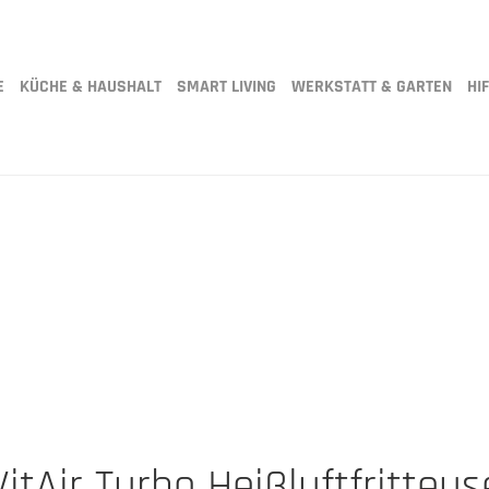
E
KÜCHE & HAUSHALT
SMART LIVING
WERKSTATT & GARTEN
HIF
VitAir Turbo Heißluftfritteus