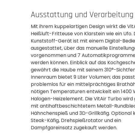
Ausstattung und Verarbeitung
Mit ihrem kuppelartigen Design wirkt die Vit
Heißluft-Fritteuse von Klarstein wie ein Ufo. 
Kunststoff-Gerät ist mit einem Digital-Bedi
ausgestattet, über das manuelle Einstellun
vorgenommen und 7 Automatikprogramme
werden können. Einblick auf das Kochgesc
gewährt die Haube mit seinem 310°-Sichtfen
Innenraum bietet 9 Liter Volumen; das passt
problemlos für ein mittelprächtiges Brathä
nötigen Temperaturen entwickelt ein 1400 
Halogen-Heizelement. Die VitAir Turbo wird 
mit antihaftbeschichtetem Metall-Rundblech,
Hähnchenspieß und 3D-Grillkäfig. Optional 
Steak-Käfig, Drehspießrotator und ein
Dampfgareinsatz zugekauft werden.