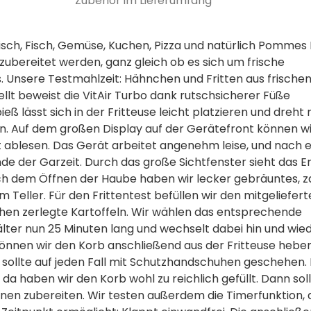
Zubehör im Lieferumfang­
eisch, Fisch, Gemüse, Kuchen, Pizza und natürlich Pommes 
zubereitet werden, ganz gleich ob es sich um frische
. Unsere Testmahlzeit: Hähnchen und Fritten aus frische
ellt beweist die VitAir Turbo dank rutschsicherer Füße
 lässt sich in der Fritteuse leicht platzieren und dreht 
 Auf dem großen Display auf der Gerätefront können wi
t ablesen. Das Gerät arbeitet angenehm leise, und nach e
nde der Garzeit. Durch das große Sichtfenster sieht das E
ach dem Öffnen der Haube haben wir lecker gebräuntes, 
 Teller. Für den Frittentest befüllen wir den mitgeliefer
bchen zerlegte Kartoffeln. Wir wählen das entsprechende
lter nun 25 Minuten lang und wechselt dabei hin und wied
können wir den Korb anschließend aus der Fritteuse heben
und sollte auf jeden Fall mit Schutzhandschuhen geschehen. 
 da haben wir den Korb wohl zu reichlich gefüllt. Dann sol
en zubereiten. Wir testen außerdem die Timerfunktion, 