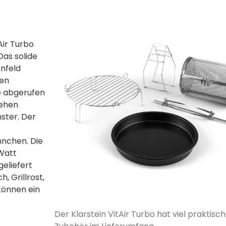
Air Turbo
Das solide
enfeld
gen
 abgerufen
hehen
ster. Der
hnchen. Die
Watt
geliefert
 Grillrost,
können ein
Der Klarstein VitAir Turbo hat viel praktisc