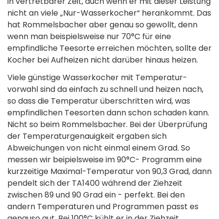
in vertretbarer Zeit, auch wenn er mit dieser Leistung
nicht an viele „Nur-Wasserkocher“ herankommt. Das
hat Rommelsbacher aber genau so gewollt, denn
wenn man beispielsweise nur 70°C für eine
empfindliche Teesorte­ erreichen möchten, sollte der
Kocher bei Aufheizen nicht darüber hinaus heizen.
Viele günstige Wasserkocher­ mit Temperatur­
vorwahl sind da einfach zu schnell und heizen nach,
so dass die Temperatur überschritten wird, was
empfindlichen Teesorten dann schon schaden kann.
Nicht so beim Rommelsbacher. Bei der Überprüfung
der Temperatur­genauigkeit ergaben sich
Abweichungen von nicht einmal einem Grad. So
messen wir beipielsweise im 90°C- Programm eine
kurzzeitige Maximal-Temperatur von 90,3 Grad, dann
pendelt sich der TA1400 während der Ziehzeit
zwischen 89 und 90 Grad ein - perfekt. Bei den
andern Temperaturen und Programmen passt es
genauso gut. Bei 100°C kühlt er in der Ziehzeit