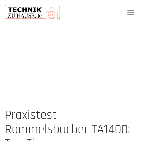
Tog
navi
Skip
to
main
content
Praxistest
Rommelsbacher TA1400: