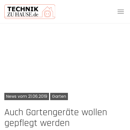
Tog
navi
Skip
to
main
content
News vom 21.06.2019
Garten
Auch Gartengeräte wollen
gepflegt werden