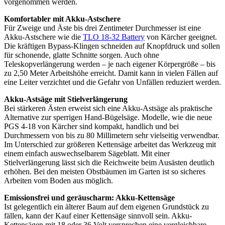
vorgenommen werden.
Komfortabler mit Akku-Astschere
Für Zweige und Äste bis drei Zentimeter Durchmesser ist eine
Akku-Astschere wie die
TLO 18-32 Battery
von Kärcher geeignet.
Die kräftigen Bypass-Klingen schneiden auf Knopfdruck und sollen
für schonende, glatte Schnitte sorgen. Auch ohne
Teleskopverlängerung werden – je nach eigener Körpergröße – bis
zu 2,50 Meter Arbeitshöhe erreicht. Damit kann in vielen Fällen auf
eine Leiter verzichtet und die Gefahr von Unfällen reduziert werden.
Akku-Astsäge mit Stielverlängerung
Bei stärkeren Ästen erweist sich eine Akku-Astsäge als praktische
Alternative zur sperrigen Hand-Bügelsäge. Modelle, wie die neue
PGS 4-18 von Kärcher sind kompakt, handlich und bei
Durchmessern von bis zu 80 Millimetern sehr vielseitig verwendbar.
Im Unterschied zur größeren Kettensäge arbeitet das Werkzeug mit
einem einfach auswechselbarem Sägeblatt. Mit einer
Stielverlängerung lässt sich die Reichweite beim Ausästen deutlich
erhöhen. Bei den meisten Obstbäumen im Garten ist so sicheres
Arbeiten vom Boden aus möglich.
Emissionsfrei und geräuscharm: Akku-Kettensäge
Ist gelegentlich ein älterer Baum auf dem eigenen Grundstück zu
fällen, kann der Kauf einer Kettensäge sinnvoll sein. Akku-
Kettensägen mit 18 oder 36 Volt versprechen eine vergleichbare