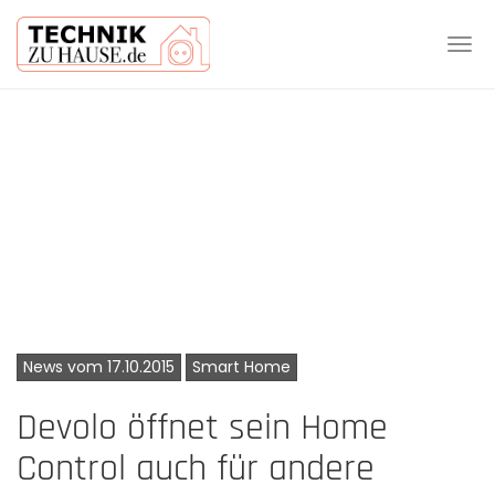
Tog
navi
Skip
to
main
content
News vom 17.10.2015
Smart Home
Devolo öffnet sein Home
Control auch für andere