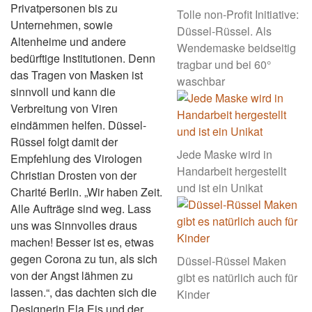
Privatpersonen bis zu
Tolle non-Profit Initiative:
Unternehmen, sowie
Düssel-Rüssel. Als
Altenheime und andere
Wendemaske beidseitig
bedürftige Institutionen. Denn
tragbar und bei 60°
das Tragen von Masken ist
waschbar
sinnvoll und kann die
Verbreitung von Viren
eindämmen helfen. Düssel-
Rüssel folgt damit der
Jede Maske wird in
Empfehlung des Virologen
Handarbeit hergestellt
Christian Drosten von der
und ist ein Unikat
Charité Berlin. „Wir haben Zeit.
Alle Aufträge sind weg. Lass
uns was Sinnvolles draus
machen! Besser ist es, etwas
gegen Corona zu tun, als sich
Düssel-Rüssel Maken
von der Angst lähmen zu
gibt es natürlich auch für
lassen.“, das dachten sich die
Kinder
Designerin Ela Eis und der