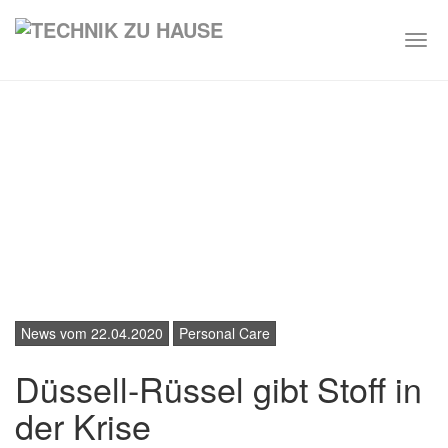
Togg
navi
Skip
to
main
content
News vom 22.04.2020
Personal Care
Düssell-Rüssel gibt Stoff in
der Krise