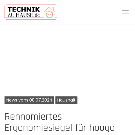
Tog
navi
Skip
to
main
content
News vom 08.07.2024
Haushalt
Rennomiertes
Ergonomiesiegel für hoogo