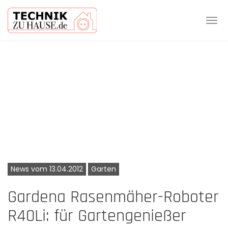
Tog
navi
Skip
to
main
content
News vom 13.04.2012
Garten
Gardena Rasenmäher-Roboter
R40Li: für Gartengenießer