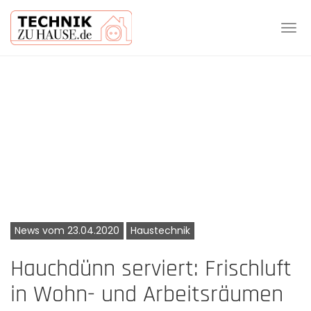
Tog
navi
Skip
to
main
content
News vom 23.04.2020
Haustechnik
Hauchdünn serviert: Frischluft
in Wohn- und Arbeitsräumen