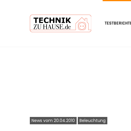
TESTBERICHT
Skip
to
main
content
News vom 20.04.2010
Beleuchtung