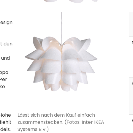
esign
kt den
d und
appa
Per
cke
 Höhe
Lässt sich nach dem Kauf einfach
iehlt
zusammenstecken. (Fotos: Inter IKEA
dels.
Systems B.V.)