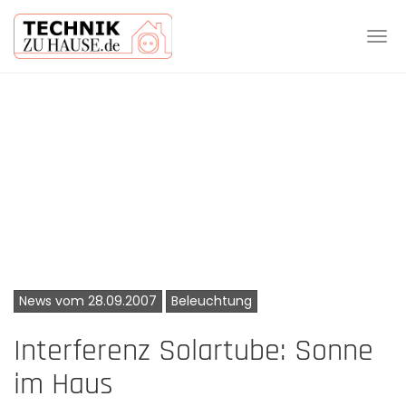
Tog
navi
Skip
to
main
content
News vom 28.09.2007
Beleuchtung
Interferenz Solartube: Sonne
im Haus