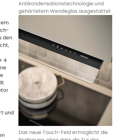
Antikondensationstechnologie und
gehärtetem Wendeglas ausgestattet
etem
uch-
s den
cht,
r 4
ine
ie
lt
otor
rt und
r
Das neue Touch-Feld ermöglicht die
en
Bedienung, ohne dass die Tür des