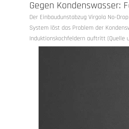
Gegen Kondenswasser: Fa
Der Einbaudunstabzug Virgola No-Drop 
System löst das Problem der Kondens
Induktionskochfeldern auftritt (Quelle 