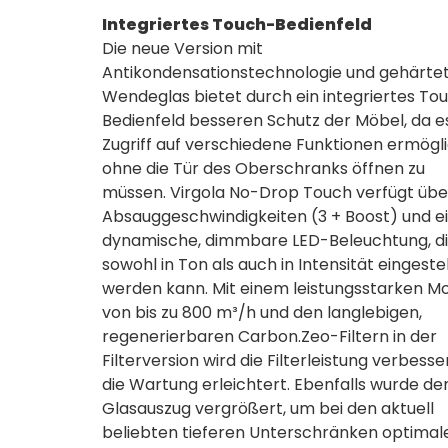
Integriertes Touch-Bedienfeld
Die neue Version mit
Antikondensationstechnologie und gehärt
Wendeglas bietet durch ein integriertes To
Bedienfeld besseren Schutz der Möbel, da e
Zugriff auf verschiedene Funktionen ermögli
ohne die Tür des Oberschranks öffnen zu
müssen. Virgola No-Drop Touch verfügt übe
Absauggeschwindigkeiten (3 + Boost) und e
dynamische, dimmbare LED-Beleuchtung, d
sowohl in Ton als auch in Intensität eingestel
werden kann. Mit einem leistungsstarken M
von bis zu 800 m³/h und den langlebigen,
regenerierbaren Carbon.Zeo-Filtern in der
Filterversion wird die Filterleistung verbesse
die Wartung erleichtert. Ebenfalls wurde de
Glasauszug vergrößert, um bei den aktuell
beliebten tieferen Unterschränken optimal