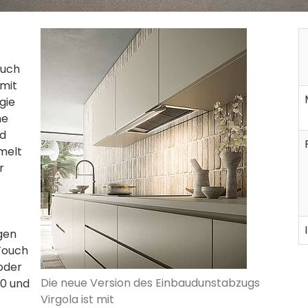
ouch
 mit
gie
ne
nd
melt
r
gen
 Touch
oder
Die neue Version des Einbaudunstabzugs
90 und
Virgola ist mit