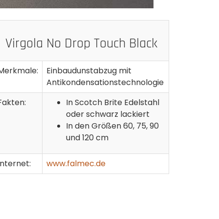
Virgola No Drop Touch Black
Merkmale:
Einbaudunstabzug mit
Antikondensationstechnologie
Fakten:
In Scotch Brite Edelstahl
oder schwarz lackiert
In den Größen 60, 75, 90
und 120 cm
Internet:
www.falmec.de