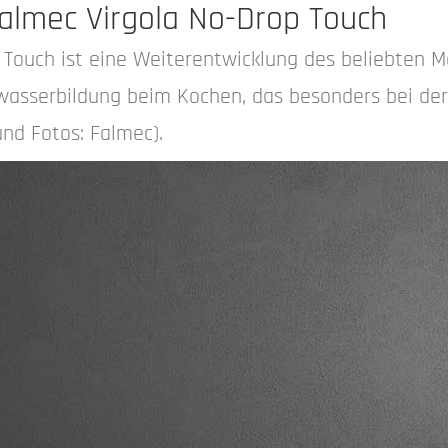
lmec Virgola No-Drop Touch
Touch ist eine Weiterentwicklung des beliebten Mo
wasserbildung beim Kochen, das besonders bei de
und Fotos: Falmec).