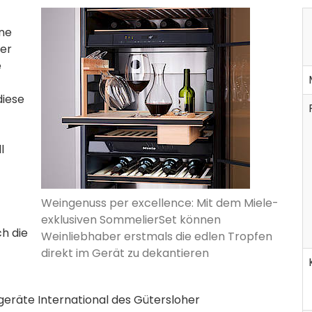
ne
ber
e
diese
l
Weingenuss per excellence: Mit dem Miele-
exklusiven SommelierSet können
ch die
Weinliebhaber erstmals die edlen Tropfen
direkt im Gerät zu dekantieren
geräte International des Gütersloher