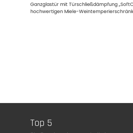
Ganzglastür mit Türschließdämpfung „SoftC
hochwertigen Miele-Weintemperierschränke 
Top 5