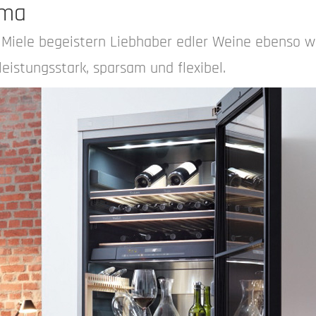
ima
Miele begeistern Liebhaber edler Weine ebenso wi
eistungsstark, sparsam und flexibel.