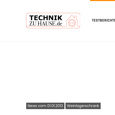
TESTBERICHT
Skip
to
main
content
News vom 01.01.2013
Weinlagerschrank