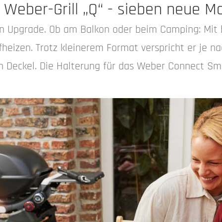
 Weber-Grill „Q“ - sieben neue M
ein Upgrade. Ob am Balkon oder beim Camping: Mit 
eizen. Trotz kleinerem Format verspricht er je na
eckel. Die Halterung für das Weber Connect Smart