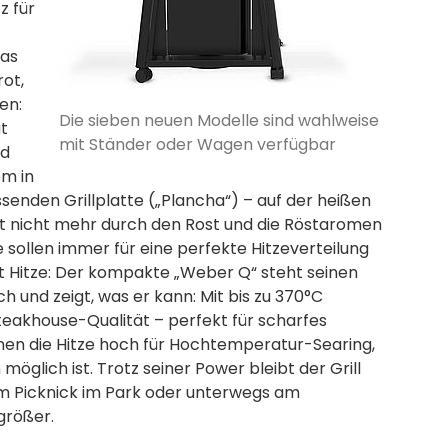
z für
das
ot,
en:
Die sieben neuen Modelle sind wahlweise
t
mit Ständer oder Wagen verfügbar
nd
em in
senden Grillplatte („Plancha“) – auf der heißen
gut nicht mehr durch den Rost und die Röstaromen
e sollen immer für eine perfekte Hitzeverteilung
t Hitze: Der kompakte „Weber Q“ steht seinen
h und zeigt, was er kann: Mit bis zu 370°C
Steakhouse-Qualität – perfekt für scharfes
hen die Hitze hoch für Hochtemperatur-Searing,
lich ist. Trotz seiner Power bleibt der Grill
beim Picknick im Park oder unterwegs am
größer.