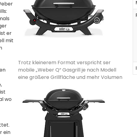
Weber
lls:
mals
ger
ist er
ll mit
n
Trotz kleinerem Format verspricht ser
ten
mobile „Weber Q“ Gasgrill je nach Modell
eine größere Grillfläche und mehr Volumen
,
ist
al wo
tet.
r ein