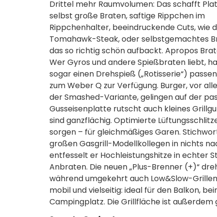
Drittel mehr Raumvolumen: Das schafft Plat
selbst große Braten, saftige Rippchen im
Rippchenhalter, beeindruckende Cuts, wie 
Tomahawk-Steak, oder selbstgemachtes Br
das so richtig schön aufbackt. Apropos Brat
Wer Gyros und andere Spießbraten liebt, ha
sogar einen Drehspieß („Rotisserie“) passe
zum Weber Q zur Verfügung. Burger, vor all
der Smashed-Variante, gelingen auf der pas
Gusseisenplatte rutscht auch kleines Grill
sind ganzflächig. Optimierte Lüftungsschlitz
sorgen – für gleichmäßiges Garen. Stichwor
großen Gasgrill-Modellkollegen in nichts nac
entfesselt er Hochleistungshitze in echter 
Anbraten. Die neuen „Plus-Brenner (+)“ dre
während umgekehrt auch Low&Slow-Grillen mög
mobil und vielseitig: ideal für den Balkon, 
Campingplatz. Die Grillfläche ist außerdem 