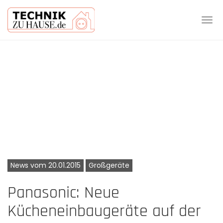
Tog
navi
Skip
to
main
content
News vom 20.01.2015
Großgeräte
Panasonic: Neue
Kücheneinbaugeräte auf der