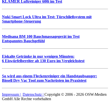
KLAMER Luftreiniger 600i im Test
Nuki Smart Lock Ultra im Test: Türschließsystem mit
Smartphone-Steuerung
Medisana BM 100 Bauchmassagegerät im Test
Entspanntes Bauchgefühl
Eiskalte Getränke in nur wenigen Minuten:
6 Eiswürfelbereiter ab 130 Euro im Vergleichstest
So wird aus einem Fleckenreiniger ein Handstaubsauger:
Bissell Dry Vac Tool zum Nachrüsten im Praxistest
Impressum |
Datenschutz |
Copyright © 2006 - 2026 OSW-Medien
GmbH Alle Rechte vorbehalten