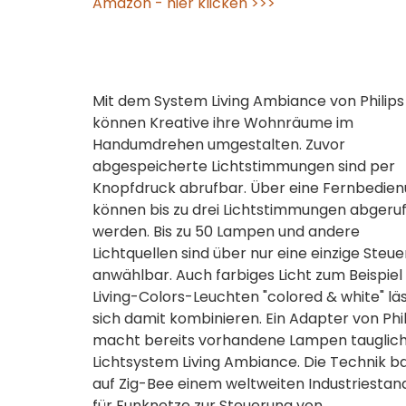
Amazon - hier klicken >>>
Mit dem System Living Ambiance von Philips
können Kreative ihre Wohnräume im
Handumdrehen umgestalten. Zuvor
abgespeicherte Lichtstimmungen sind per
Knopfdruck abrufbar. Über eine Fernbedie
können bis zu drei Lichtstimmungen abgeru
werden. Bis zu 50 Lampen und andere
Lichtquellen sind über nur eine einzige Steu
anwählbar. Auch farbiges Licht zum Beispiel
Living-Colors-Leuchten "colored & white" lä
sich damit kombinieren. Ein Adapter von Phil
macht bereits vorhandene Lampen tauglich
Lichtsystem Living Ambiance. Die Technik ba
auf Zig-Bee einem weltweiten Industriestan
für Funknetze zur Steuerung von