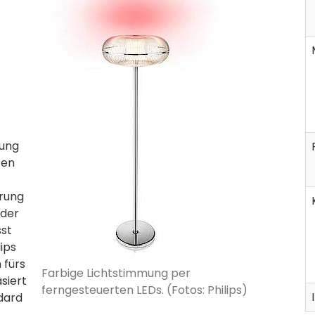
nung
fen
erung
 der
sst
ips
 fürs
Farbige Lichtstimmung per
siert
ferngesteuerten LEDs. (Fotos: Philips)
dard