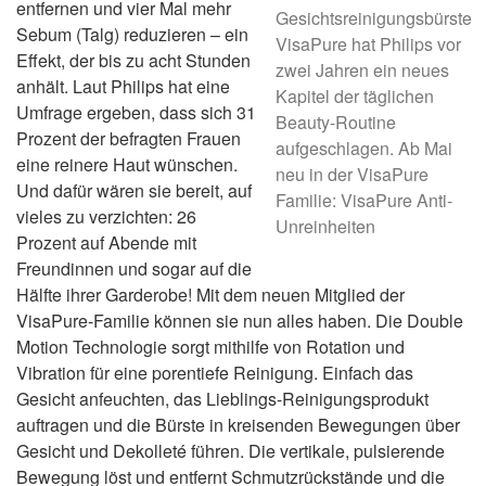
entfernen und vier Mal mehr
Gesichtsreinigungsbürste
Sebum (Talg) reduzieren – ein
VisaPure hat Philips vor
Effekt, der bis zu acht Stunden
zwei Jahren ein neues
anhält. Laut Philips hat eine
Kapitel der täglichen
Umfrage ergeben, dass sich 31
Beauty-Routine
Prozent der befragten Frauen
aufgeschlagen. Ab Mai
eine reinere Haut wünschen.
neu in der VisaPure
Und dafür wären sie bereit, auf
Familie: VisaPure Anti-
vieles zu verzichten: 26
Unreinheiten
Prozent auf Abende mit
Freundinnen und sogar auf die
Hälfte ihrer Garderobe! Mit dem neuen Mitglied der
VisaPure-Familie können sie nun alles haben. Die Double
Motion Technologie sorgt mithilfe von Rotation und
Vibration für eine porentiefe Reinigung. Einfach das
Gesicht anfeuchten, das Lieblings-Reinigungsprodukt
auftragen und die Bürste in kreisenden Bewegungen über
Gesicht und Dekolleté führen. Die vertikale, pulsierende
Bewegung löst und entfernt Schmutzrückstände und die