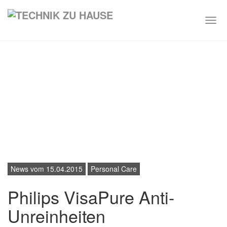
Togg
navi
Skip
to
main
content
News vom 15.04.2015
Personal Care
Philips VisaPure Anti-
Unreinheiten