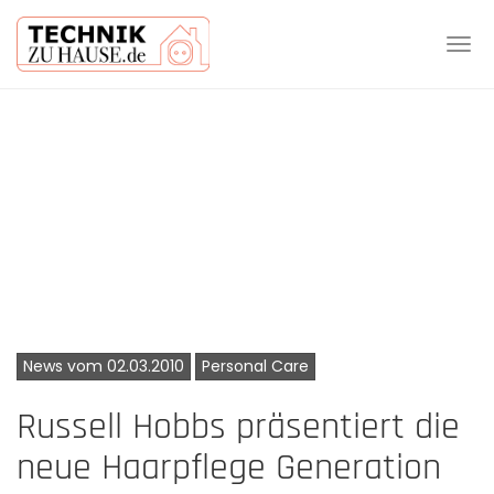
Tog
navi
Skip
to
main
content
News vom 02.03.2010
Personal Care
Russell Hobbs präsentiert die
neue Haarpflege Generation