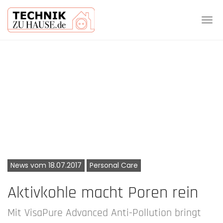
Tog
navi
Skip
to
main
content
News vom 18.07.2017
Personal Care
Aktivkohle macht Poren rein
Mit VisaPure Advanced Anti-Pollution bringt