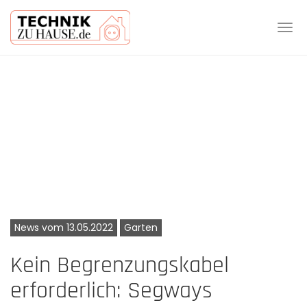
Tog
navi
Skip
to
main
content
News vom 13.05.2022
Garten
Kein Begrenzungskabel
erforderlich: Segways