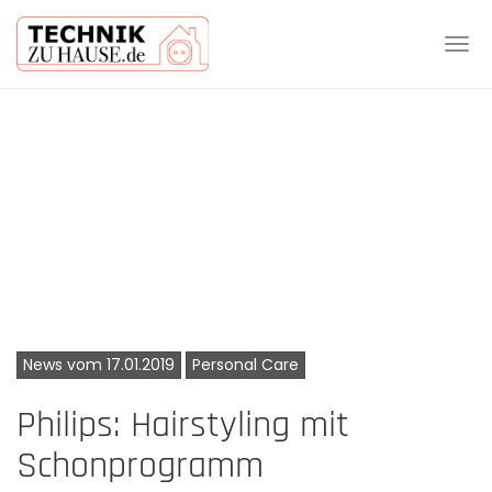
Tog
navi
Skip
to
main
content
News vom 17.01.2019
Personal Care
Philips: Hairstyling mit
Schonprogramm