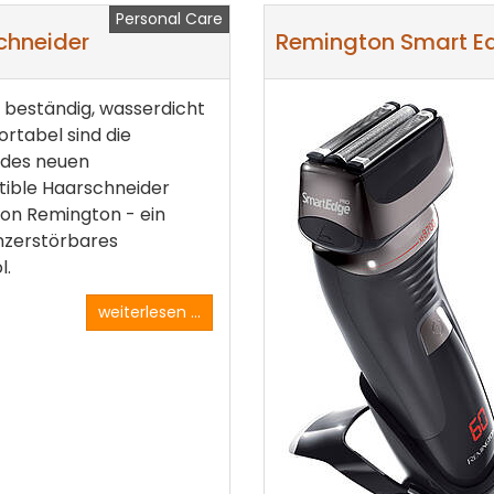
Personal Care
chneider
Remington Smart Ed
t, beständig, wasserdicht
rtabel sind die
 des neuen
tible Haarschneider
on Remington - ein
nzerstörbares
l.
weiterlesen ...