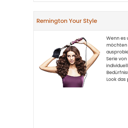
Remington Your Style
Wenn es u
möchten 
ausprobie
Serie von
individue
Bedürfnis
Look das