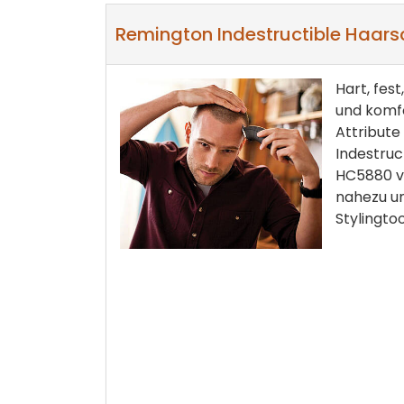
Remington Indestructible Haars
Hart, fes
und komfo
Attribute
Indestruc
HC5880 v
nahezu u
Stylingtoo