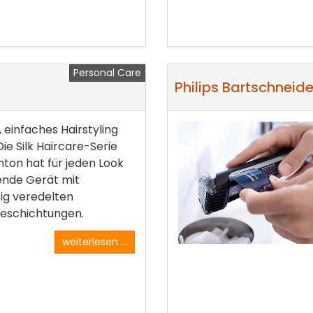
Personal Care
Philips Bartschneid
, einfaches Hairstyling
Die Silk Haircare-Serie
ton hat für jeden Look
ende Gerät mit
ig veredelten
eschichtungen.
weiterlesen ...