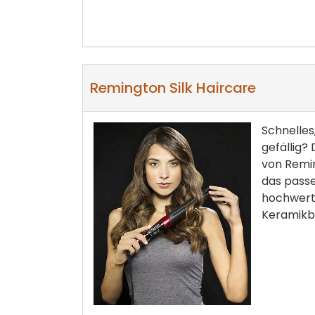
Remington Silk Haircare
Schnelles
gefällig? 
von Remin
das pass
hochwert
Keramikb