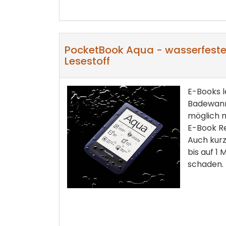
PocketBook Aqua - wasserfeste
Lesestoff
E-Books l
Badewanne
möglich 
E-Book R
Auch kurz
bis auf 1 
schaden.