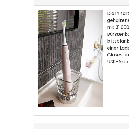
Die in za
gehaltene
mit 31.00
Bürstenk
blitzblan
einer Lad
Glases un
USB-Ansc