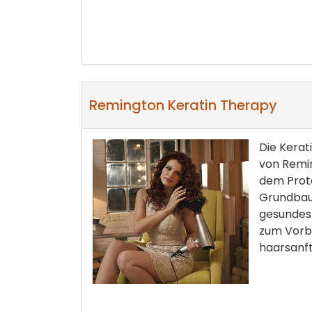
Remington Keratin Therapy
Die Kerat
von Remi
dem Prote
Grundbaus
gesundes 
zum Vorbi
haarsanft