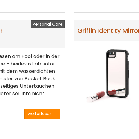
Personal Care
r
Griffin Identity Mirro
esen am Pool oder in der
 - beides ist ab sofort
mit dem wasserdichten
eader von Pocket Book.
zeitiges Untertauchen
Meter soll ihm nicht
weiterlesen ...