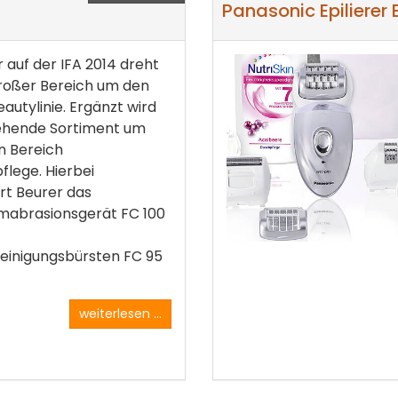
Panasonic Epilierer
r auf der IFA 2014 dreht
großer Bereich um den
autylinie. Ergänzt wird
ehende Sortiment um
n Bereich
flege. Hierbei
rt Beurer das
mabrasionsgerät FC 100
einigungsbürsten FC 95
weiterlesen ...