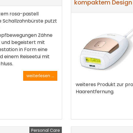
kompaktem Design
rtem rosa-pastell
 Schallzahnbürste putzt
0
opfbewegungen Zähne
k und begeistert mit
estation in Form eine
d einem Reiseetui mit
hluss.
weiterlesen ...
weiteres Produkt zur pr
Haarentfernung.
Personal Care