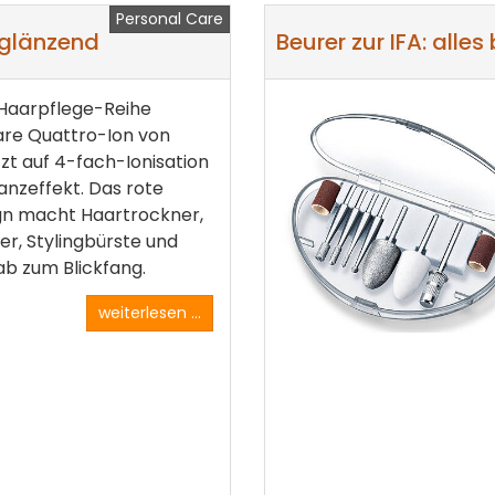
Personal Care
 glänzend
Beurer zur IFA: alles
 Haarpflege-Reihe
Care Quattro-Ion von
zt auf 4-fach-Ionisation
anzeffekt. Das rote
gn macht Haartrockner,
er, Stylingbürste und
b zum Blickfang.
weiterlesen ...