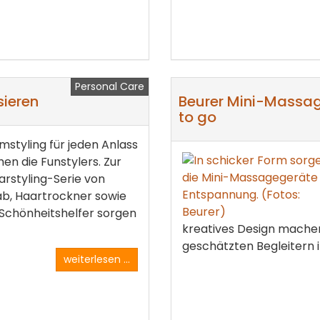
Personal Care
sieren
Beurer Mini-Massa
to go
mstyling für jeden Anlass
en die Funstylers. Zur
rstyling-Serie von
ab, Haartrockner sowie
 Schönheitshelfer sorgen
kreatives Design machen
geschätzten Begleitern i
weiterlesen ...