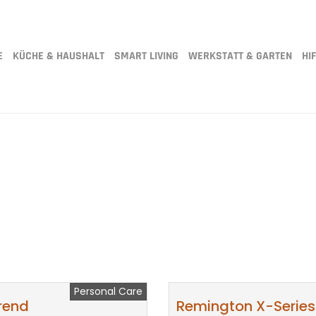
E
KÜCHE & HAUSHALT
SMART LIVING
WERKSTATT & GARTEN
HIF
Personal Care
rend
Remington X-Series