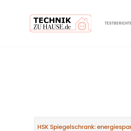
TESTBERICHT
Skip
to
main
content
HSK Spiegelschrank: energiespa