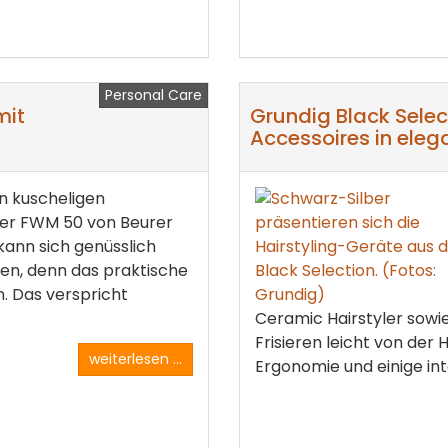
Personal Care
mit
Grundig Black Select
Accessoires in elega
n kuscheligen
r FWM 50 von Beurer
 kann sich genüsslich
en, denn das praktische
. Das verspricht
Ceramic Hairstyler sowi
Frisieren leicht von der
weiterlesen ...
Ergonomie und einige int