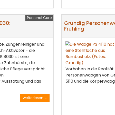
Personal Care
030:
Grundig Personenwa
Frühling
e, Zungenreiniger und
ch-Aktivator - die
B 8030 ist eine
he Zahnbürste, die
che Pflege verspricht.
Vorhaben in die Realität 
en
Personenwaagen von Gr
 Ausstatung und das
5110 und die Körperwaage
weiterlesen ...