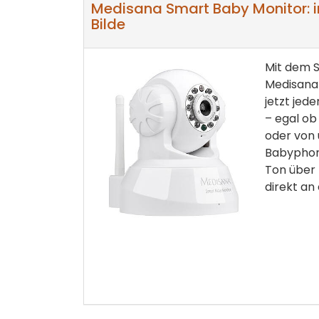
Medisana Smart Baby Monitor: 
Bilde
Mit dem 
Medisana 
jetzt jede
– egal ob
oder von 
Babyphon
Ton über 
direkt an