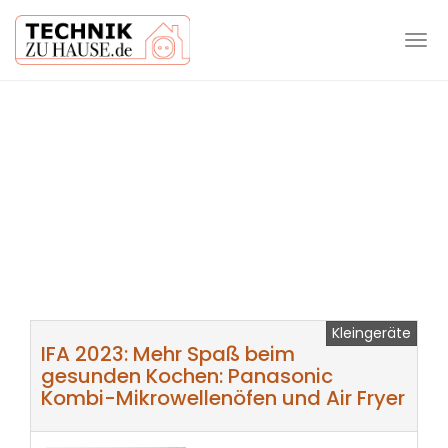
Tog
navi
Skip
to
main
content
Kleingeräte
IFA 2023: Mehr Spaß beim
gesunden Kochen: Panasonic
Kombi-Mikrowellenöfen und Air Fryer