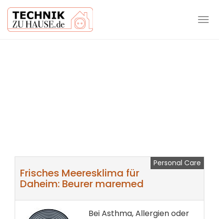
Tog
navi
Skip
to
main
content
Personal Care
Frisches Meeresklima für
Daheim: Beurer maremed
Bei Asthma, Allergien oder