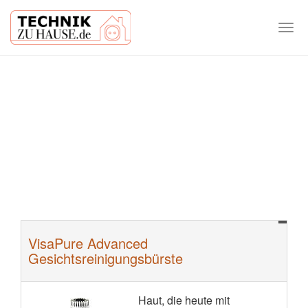
Togg
navi
Skip
to
main
content
VisaPure Advanced
Gesichtsreinigungsbürste
Haut, die heute mit