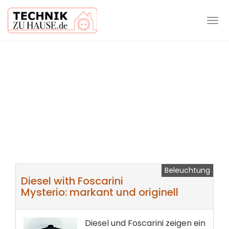
Tog
navi
Skip
to
main
content
Beleuchtung
Diesel with Foscarini
Mysterio: markant und originell
Diesel und Foscarini zeigen ein