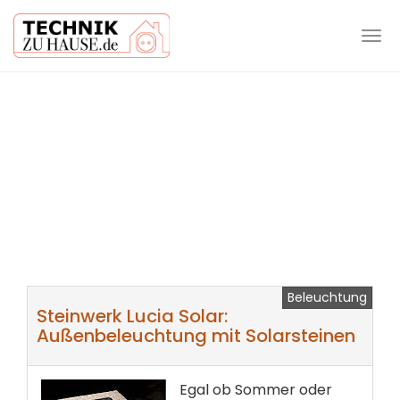
Tog
navi
Skip
to
main
content
Beleuchtung
Steinwerk Lucia Solar:
Außenbeleuchtung mit Solarsteinen
Egal ob Sommer oder