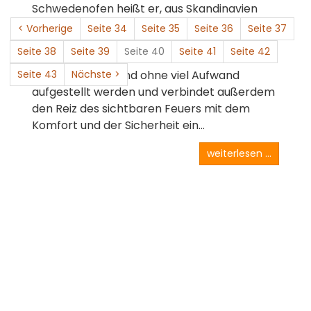
Schwedenofen heißt er, aus Skandinavien
kommt er: der Kaminofen. Dabei handelt es
< Vorherige
Seite 34
Seite 35
Seite 36
Seite 37
sich um einen kleinen Zimmerofen, der mit
Seite 38
Seite 39
Seite 40
Seite 41
Seite 42
Kacheln, Speckstein oder Stahl verkleidet ist.
Seite 43
Er kann schnell und ohne viel Aufwand
Nächste >
aufgestellt werden und verbindet außerdem
den Reiz des sichtbaren Feuers mit dem
Komfort und der Sicherheit ein...
weiterlesen ...