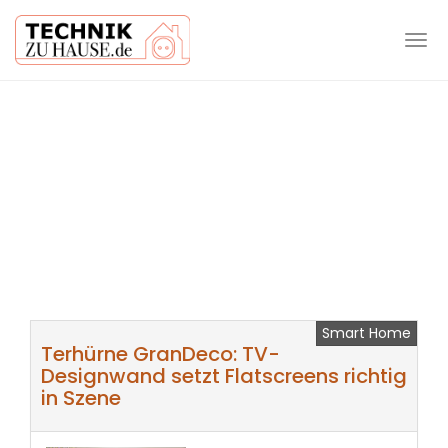
Tog
navi
Skip
to
main
content
Smart Home
Terhürne GranDeco: TV-
Designwand setzt Flatscreens richtig
in Szene