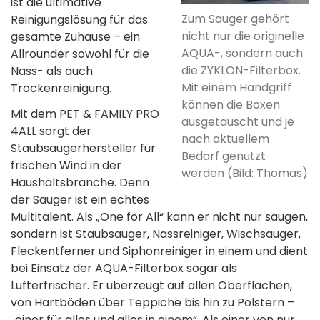
ist die ultimative
Zum Sauger gehört
Reinigungslösung für das
nicht nur die originelle
gesamte Zuhause – ein
AQUA-, sondern auch
Allrounder sowohl für die
die ZYKLON-Filterbox.
Nass- als auch
Mit einem Handgriff
Trockenreinigung.
können die Boxen
Mit dem PET & FAMILY PRO
ausgetauscht und je
4ALL sorgt der
nach aktuellem
Staubsaugerhersteller für
Bedarf genutzt
frischen Wind in der
werden (Bild: Thomas)
Haushaltsbranche. Denn
der Sauger ist ein echtes
Multitalent. Als „One for All“ kann er nicht nur saugen,
sondern ist Staubsauger, Nassreiniger, Wischsauger,
Fleckentferner und Siphonreiniger in einem und dient
bei Einsatz der AQUA-Filterbox sogar als
Lufterfrischer. Er überzeugt auf allen Oberflächen,
von Hartböden über Teppiche bis hin zu Polstern –
„einer für alles und alles in einem“. Als einer von nur