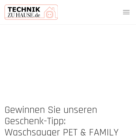
Tog
navi
Skip
to
main
content
Gewinnen Sie unseren
Geschenk-Tipp:
Waschsauger PET & FAMILY