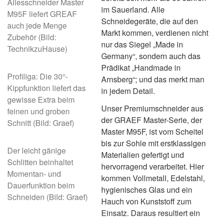
Allesschneider Master
im Sauerland. Alle
M95F liefert GREAF
Schneidegeräte, die auf den
auch jede Menge
Markt kommen, verdienen nicht
Zubehör (Bild:
nur das Siegel „Made in
TechnikzuHause)
Germany“, sondern auch das
Prädikat „Handmade in
Profiliga: Die 30°-
Arnsberg“; und das merkt man
Kippfunktion liefert das
in jedem Detail.
gewisse Extra beim
Unser Premiumschneider aus
feinen und groben
der GRAEF Master-Serie, der
Schnitt (Bild: Graef)
Master M95F, ist vom Scheitel
bis zur Sohle mit erstklassigen
Der leicht gänige
Materialien gefertigt und
Schlitten beinhaltet
hervorragend verarbeitet. Hier
Momentan- und
kommen Vollmetall, Edelstahl,
Dauerfunktion beim
hygienisches Glas und ein
Schneiden (Bild: Graef)
Hauch von Kunststoff zum
Einsatz. Daraus resultiert ein