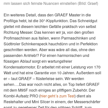
mm lassen sich feinste Nuancen einstellen (Bild: Graef)
Ein weiteres Detail, dass den GRAEF Master in die
Profiliga hebt, ist die 30°-Kippfunktion. Das Schneidgut
gleitet mit diesem leichten Gefälle praktisch von selbst
Richtung Messer. Das kennen wir ja, von den großen
Profimaschinen aus Italien, wenn Parmaschinken und
Südtiroler Schinkenspeck hauchdünn und in Perfektion
geschnitten werden. Aber was wäre all das, ohne den
passenden Antrieb!? Für einen harmonischen und
flüssigen Ablauf sorgt ein wartungsfreier
Kondensatormotor. Er arbeitet mit einer Leistung von 170
Watt und hat eine Garantie von 10 Jahren. Außerdem soll
er – laut GRAEF – flüsterleise sein. Wir werden
sehen….Das war noch nicht alles, on Top liefert GRAEF
mit dem M95F noch einiges an pfiffigem Zubehör. Der
Kombi-Aufsatz PRO (
hier geht´s zum Test
) dient als
Restehalter und Mini Slicer in einem, der Messerschärfer
sorgt zu gegebener Zeit für den nötigen Schliff, zum