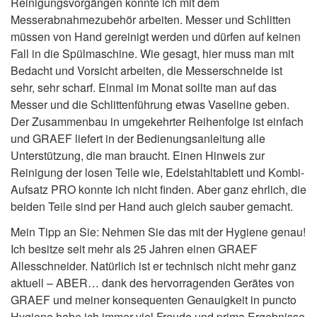
Reinigungsvorgängen konnte ich mit dem
Messerabnahmezubehör arbeiten. Messer und Schlitten
müssen von Hand gereinigt werden und dürfen auf keinen
Fall in die Spülmaschine. Wie gesagt, hier muss man mit
Bedacht und Vorsicht arbeiten, die Messerschneide ist
sehr, sehr scharf. Einmal im Monat sollte man auf das
Messer und die Schlittenführung etwas Vaseline geben.
Der Zusammenbau in umgekehrter Reihenfolge ist einfach
und GRAEF liefert in der Bedienungsanleitung alle
Unterstützung, die man braucht. Einen Hinweis zur
Reinigung der losen Teile wie, Edelstahltablett und Kombi-
Aufsatz PRO konnte ich nicht finden. Aber ganz ehrlich, die
beiden Teile sind per Hand auch gleich sauber gemacht.
Mein Tipp an Sie: Nehmen Sie das mit der Hygiene genau!
Ich besitze seit mehr als 25 Jahren einen GRAEF
Allesschneider. Natürlich ist er technisch nicht mehr ganz
aktuell – ABER… dank des hervorragenden Gerätes von
GRAEF und meiner konsequenten Genauigkeit in puncto
Hygiene habe ich immer viel Freude und prima Ergebnisse