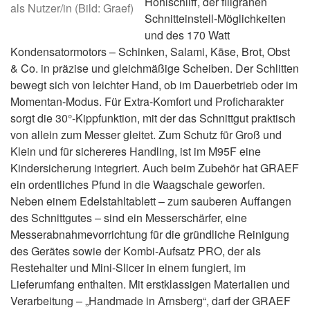
Hohlschliff, der filigranen
als Nutzer/in (Bild: Graef)
Schnitteinstell-Möglichkeiten
und des 170 Watt
Kondensatormotors – Schinken, Salami, Käse, Brot, Obst
& Co. in präzise und gleichmäßige Scheiben. Der Schlitten
bewegt sich von leichter Hand, ob im Dauerbetrieb oder im
Momentan-Modus. Für Extra-Komfort und Proficharakter
sorgt die 30°-Kippfunktion, mit der das Schnittgut praktisch
von allein zum Messer gleitet. Zum Schutz für Groß und
Klein und für sichereres Handling, ist im M95F eine
Kindersicherung integriert. Auch beim Zubehör hat GRAEF
ein ordentliches Pfund in die Waagschale geworfen.
Neben einem Edelstahltablett – zum sauberen Auffangen
des Schnittgutes – sind ein Messerschärfer, eine
Messerabnahmevorrichtung für die gründliche Reinigung
des Gerätes sowie der Kombi-Aufsatz PRO, der als
Restehalter und Mini-Slicer in einem fungiert, im
Lieferumfang enthalten. Mit erstklassigen Materialien und
Verarbeitung – „Handmade in Arnsberg“, darf der GRAEF