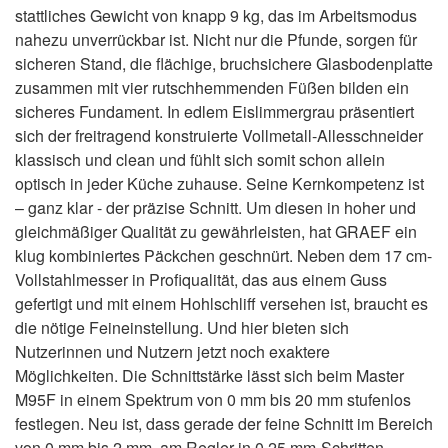
stattliches Gewicht von knapp 9 kg, das im Arbeitsmodus
nahezu unverrückbar ist. Nicht nur die Pfunde, sorgen für
sicheren Stand, die flächige, bruchsichere Glasbodenplatte
zusammen mit vier rutschhemmenden Füßen bilden ein
sicheres Fundament. In edlem Eislimmergrau präsentiert
sich der freitragend konstruierte Vollmetall-Allesschneider
klassisch und clean und fühlt sich somit schon allein
optisch in jeder Küche zuhause. Seine Kernkompetenz ist
– ganz klar - der präzise Schnitt. Um diesen in hoher und
gleichmäßiger Qualität zu gewährleisten, hat GRAEF ein
klug kombiniertes Päckchen geschnürt. Neben dem 17 cm-
Vollstahlmesser in Profiqualität, das aus einem Guss
gefertigt und mit einem Hohlschliff versehen ist, braucht es
die nötige Feineinstellung. Und hier bieten sich
Nutzerinnen und Nutzern jetzt noch exaktere
Möglichkeiten. Die Schnittstärke lässt sich beim Master
M95F in einem Spektrum von 0 mm bis 20 mm stufenlos
festlegen. Neu ist, dass gerade der feine Schnitt im Bereich
von 0 mm bis 2 mm, am Regler in 0,25 mm-Schritten