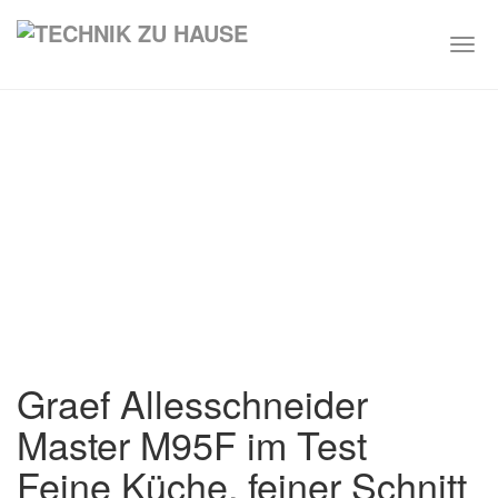
Togg
navi
Skip
to
main
content
Graef Allesschneider
Master M95F im Test
Feine Küche, feiner Schnitt