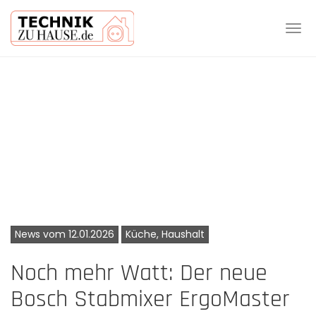
Tog
navi
Skip
to
main
content
News vom 12.01.2026
Küche, Haushalt
Noch mehr Watt: Der neue
Bosch Stabmixer ErgoMaster