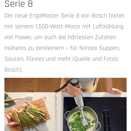
Serie 8
Der neue ErgoMaster Serie 8 von Bosch bietet
mit seinem 1.500-Watt-Motor mit Luftkühlung
viel Power, um auch die härtesten Zutaten
mühelos zu zerkleinern – für feinste Suppen,
Saucen, Pürees und mehr (Quelle und Fotos:
Bosch).