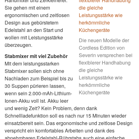
Handmixer und Zerkleinerer.
Sie gehen mit einem
ergonomischen und zeitlosen
Design aus gebürstetem
Edelstahl an den Start und
wollen mit Leistungsstärke
Die neuen Modelle der
überzeugen.
Cordless Edition von
Severin versprechen bei
Stabmixer mit viel Zubehör
flexiblerer Handhabung
Mit dem leistungsstarken
die gleiche
Stabmixer sollen sich ohne
Leistungsstärke wie
Nachladen zum Beispiel bis zu
herkömmliche
30 Suppen pürieren lassen,
Küchengeräte
wenn sein 2.000-mAh-Lithium-
Ionen-Akku voll ist. Akku leer
und wenig Zeit? Kein Problem, denn dank
Schnellladefunktion soll es nach nur 15 Minuten wieder
einsatzbereit sein. Das ergonomische und zeitlose Design
verspricht ein komfortables Arbeiten und dank des
abnehmbaren Edelstahl-Rührstabs auch eine einfache