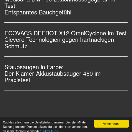
Test
Entspanntes Bauchgefühl
ECOVACS DEEBOT X12 OmniCyclone im Test
Clevere Technologien gegen hartnäckigen
Schmutz
Staubsaugen in Farbe:
Der Klamer Akkustaubsauger 460 im
Praxistest
Impressum |
Datenschutz |
Copyright © 2006 - 2026
Cookies erleichtern die Bereitstellung unserer Dienste. Mit der
Verstanden!
OSW-Medien GmbH Alle Rechte vorbehalten
Nutzung unserer Dienste erklärst du dich damit einverstanden,
dass wir Cookies verwenden.
Mehr Infos