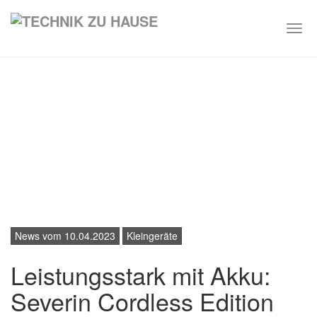
Togg
navi
Skip
to
main
content
News vom 10.04.2023
Kleingeräte
Leistungsstark mit Akku:
Severin Cordless Edition