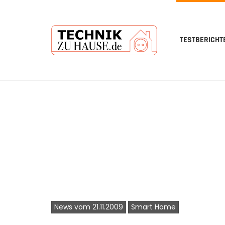
TESTBERICHT
Skip
to
main
content
News vom 21.11.2009
Smart Home