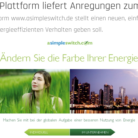
-Plattform liefert Anregungen z
form www.asimpleswitch.de stellt einen neuen, ein
gieeffizienten Verhalten geben soll.