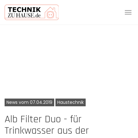
Tog
navi
Skip
to
main
content
News vom 07.04.2019
Haustechnik
Alb Filter Duo - für
Trinkwasser aus der