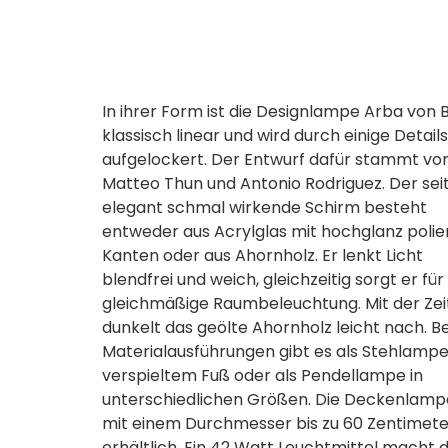
In ihrer Form ist die Designlampe Arba von 
klassisch linear und wird durch einige Details
aufgelockert. Der Entwurf dafür stammt vo
Matteo Thun und Antonio Rodriguez. Der seit
elegant schmal wirkende Schirm besteht
entweder aus Acrylglas mit hochglanz polie
Kanten oder aus Ahornholz. Er lenkt Licht
blendfrei und weich, gleichzeitig sorgt er für
gleichmäßige Raumbeleuchtung. Mit der Zei
dunkelt das geölte Ahornholz leicht nach. B
Materialausführungen gibt es als Stehlampe
verspieltem Fuß oder als Pendellampe in
unterschiedlichen Größen. Die Deckenlampe
mit einem Durchmesser bis zu 60 Zentimet
erhältlich. Ein 42 Watt Leuchtmittel macht d