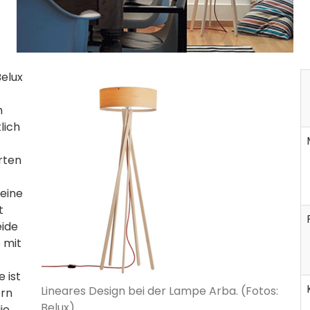
Belux
n
lich
rten
 eine
t
eide
 mit
 ist
Lineares Design bei der Lampe Arba. (Fotos:
ern
Belux)
ie