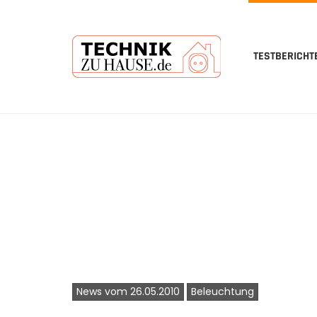
TESTBERICHT
Skip
to
main
content
News vom 26.05.2010
Beleuchtung