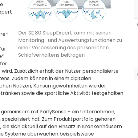
te
xpert
Der SE 80 SleepExpert kann mit seinen
ore-
Monitoring- und Auswertungsfunktionen zu
einer Verbesserung des persönlichen
Für
Schlafverhaltens beitragen
e“
fer
ird. Zusätzlich erhält der Nutzer personalisierte
tens. Zudem können in einem digitalen
ichen Notizen, Konsumgewohnheiten wie der
ränken sowie die sportliche Aktivität festgehalten
kt gemeinsam mit EarlySense - ein Unternehmen,
spezialisiert hat. Zum Produktportfolio gehören
ie sich aktuell auf den Einsatz in Krankenhäusern
 Die Systeme überwachen beispielsweise