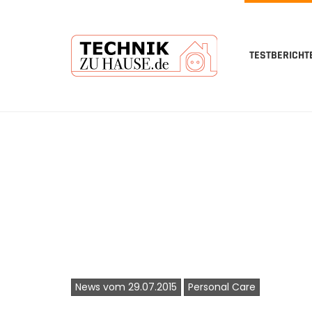
TESTBERICHT
Skip
to
main
content
News vom 29.07.2015
Personal Care