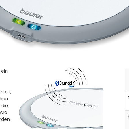
 ein
iert,
chen
 die
wie
erden