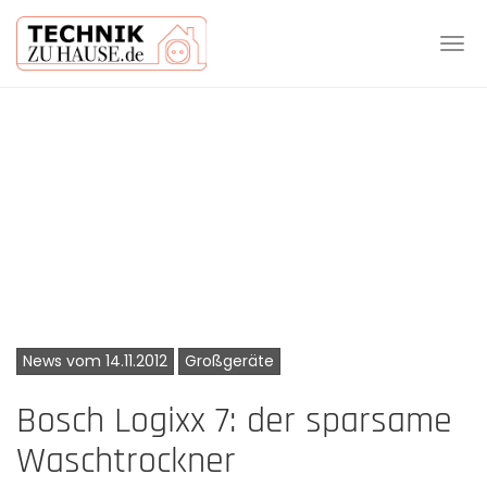
Tog
navi
Skip
to
main
content
News vom 14.11.2012
Großgeräte
Bosch Logixx 7: der sparsame
Waschtrockner