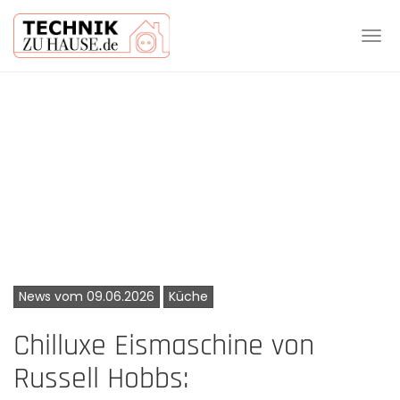
Tog
navi
Skip
to
main
content
News vom 09.06.2026
Küche
Chilluxe Eismaschine von
Russell Hobbs: