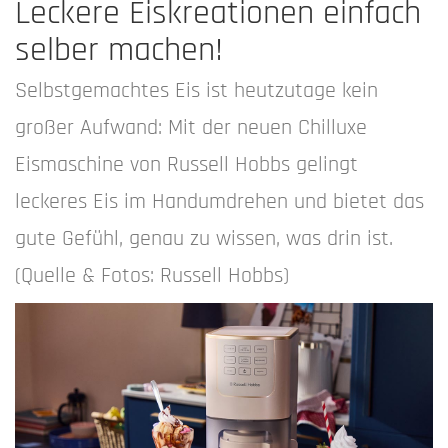
Leckere Eiskreationen einfach
selber machen!
Selbstgemachtes Eis ist heutzutage kein
großer Aufwand: Mit der neuen Chilluxe
Eismaschine von Russell Hobbs gelingt
leckeres Eis im Handumdrehen und bietet das
gute Gefühl, genau zu wissen, was drin ist.
(Quelle & Fotos: Russell Hobbs)