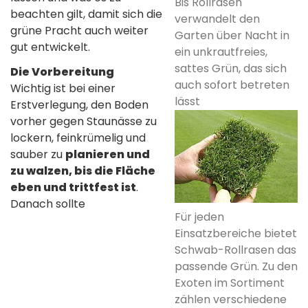
Bis Rollrasen
beachten gilt, damit sich die
verwandelt den
grüne Pracht auch weiter
Garten über Nacht in
gut entwickelt.
ein unkrautfreies,
sattes Grün, das sich
Die Vorbereitung
auch sofort betreten
Wichtig ist bei einer
lässt
Erstverlegung, den Boden
vorher gegen Staunässe zu
lockern, feinkrümelig und
sauber zu
planieren und
zu walzen, bis die Fläche
eben und trittfest ist
.
Danach sollte
Für jeden
Einsatzbereiche bietet
Schwab-Rollrasen das
passende Grün. Zu den
Exoten im Sortiment
zählen verschiedene