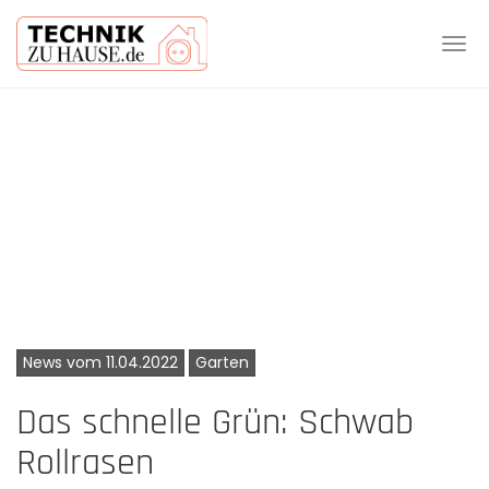
Tog
navi
Skip
to
main
content
News vom 11.04.2022
Garten
Das schnelle Grün: Schwab
Rollrasen