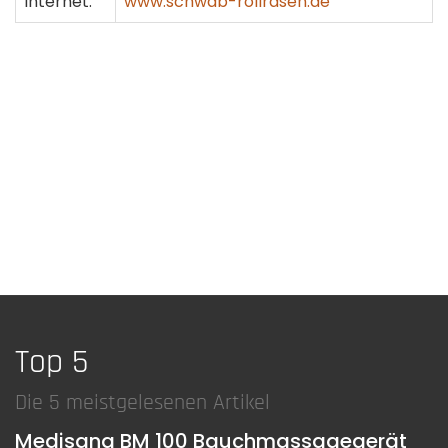
Internet:
www.schwab-rollrasen.de
Top 5
Die 5 meistgelesenen Artikel
Medisana BM 100 Bauchmassagegerät