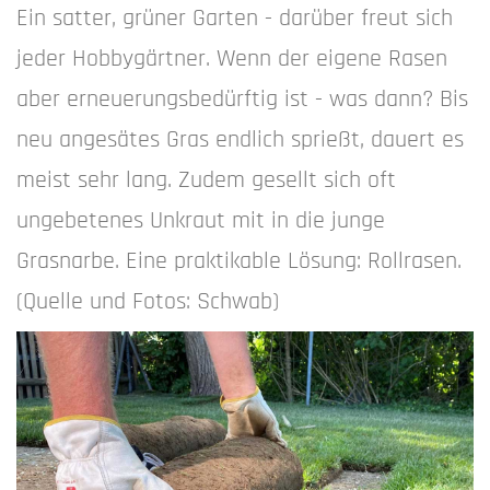
Ein satter, grüner Garten - darüber freut sich
jeder Hobbygärtner. Wenn der eigene Rasen
aber erneuerungsbedürftig ist - was dann? Bis
neu angesätes Gras endlich sprießt, dauert es
meist sehr lang. Zudem gesellt sich oft
ungebetenes Unkraut mit in die junge
Grasnarbe. Eine praktikable Lösung: Rollrasen.
(Quelle und Fotos: Schwab)