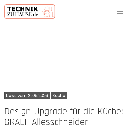
Tog
navi
Skip
to
main
content
News vom 21.06.2026
Küche
Design-Upgrade für die Küche:
GRAEF Allesschneider