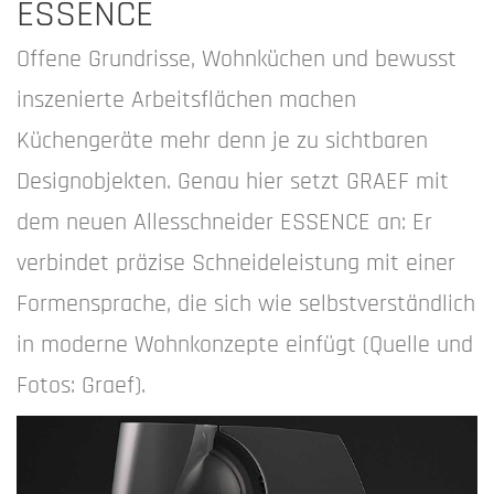
ESSENCE
Offene Grundrisse, Wohnküchen und bewusst
inszenierte Arbeitsflächen machen
Küchengeräte mehr denn je zu sichtbaren
Designobjekten. Genau hier setzt GRAEF mit
dem neuen Allesschneider ESSENCE an: Er
verbindet präzise Schneideleistung mit einer
Formensprache, die sich wie selbstverständlich
in moderne Wohnkonzepte einfügt (Quelle und
Fotos: Graef).