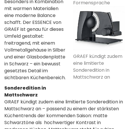
besonders in Kombination
Formensprache
mit warmen Materialien
eine moderne Balance
schafft. Der ESSENCE von
GRAEF ist genau für dieses
Umfeld gestaltet:
freitragend, mit einem
Vollmetallgehäuse in Silber
GRAEF kündigt zudem
und einer Glasbodenplatte
eine limitierte
in Schwarz – ein bewusst
Sonderedition in
gesetztes Detail im
Mattschwarz an
sichtbaren Küchenbereich.
Sonderedition in
Mattschwarz
GRAEF kündigt zudem eine limitierte Sonderedition in
Mattschwarz an – passend zu einem der stärksten
Küchentrends der kommenden Saison: matte
Schwarztöne als hochwertiger Kontrast in