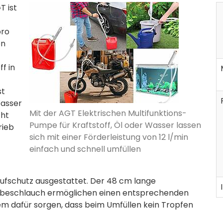
T ist
pro
en
f in
st
Wasser
Mit der AGT Elektrischen Multifunktions-
cht
Pumpe für Kraftstoff, Öl oder Wasser lassen
rieb
sich mit einer Förderleistung von 12 l/min
einfach und schnell umfüllen
t
ufschutz ausgestattet. Der 48 cm lange
abeschlauch ermöglichen einen entsprechenden
udem dafür sorgen, dass beim Umfüllen kein Tropfen