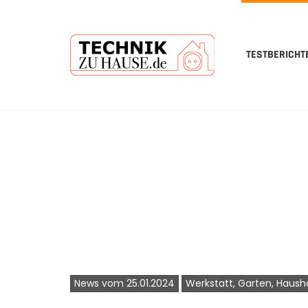
TESTBERICHT
Skip
to
main
content
News vom 25.01.2024
Werkstatt, Garten, Haush