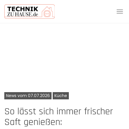
Tog
navi
Skip
to
main
content
News vom 07.07.2026
Küche
So lässt sich immer frischer
Saft genießen: